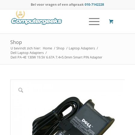
Bel voor vragen of een afspraak
010-7142228
Shop
U bevindt zich hier:
Home
/
Shop
/
Laptop Adapters
/
Dell Laptop Adapters
/
Dell PA-4E 130W 19.5V 6.67A 7.4×5.0mm Smart PIN Adapter