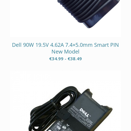
Dell 90W 19.5V 4.62A 7.4×5.0mm Smart PIN
New Model
Prijsklasse:
€
34.99
-
€
38.49
€34.99
tot
€38.49