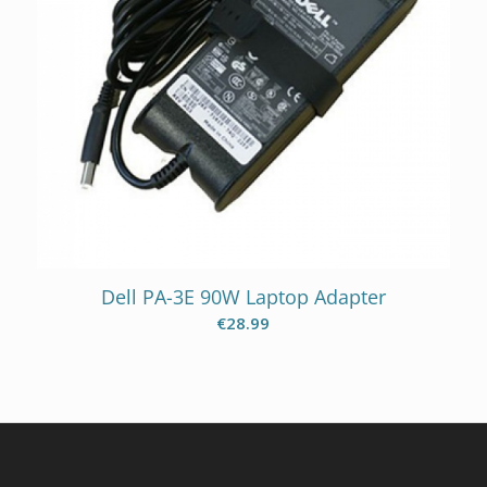
Dell PA-3E 90W Laptop Adapter
€
28.99