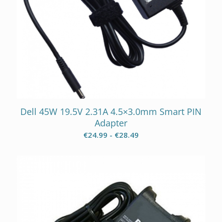
Dell 45W 19.5V 2.31A 4.5×3.0mm Smart PIN
Adapter
Prijsklasse:
€
24.99
-
€
28.49
€24.99
tot
€28.49