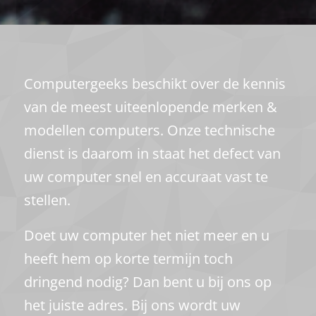
Computergeeks beschikt over de kennis
van de meest uiteenlopende merken &
modellen computers. Onze technische
dienst is daarom in staat het defect van
uw computer snel en accuraat vast te
stellen.
Doet uw computer het niet meer en u
heeft hem op korte termijn toch
dringend nodig? Dan bent u bij ons op
het juiste adres. Bij ons wordt uw