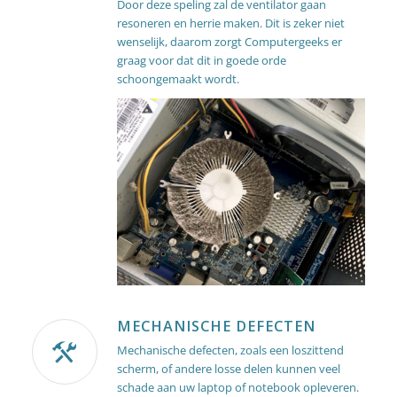
Door deze speling zal de ventilator gaan
resoneren en herrie maken. Dit is zeker niet
wenselijk, daarom zorgt Computergeeks er
graag voor dat dit in goede orde
schoongemaakt wordt.
MECHANISCHE DEFECTEN
Mechanische defecten, zoals een loszittend
scherm, of andere losse delen kunnen veel
schade aan uw laptop of notebook opleveren.