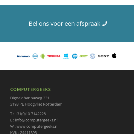
Bel ons voor een afspraak
COMPUTERGEEKS
Dignajohannaweg 231
3193 PE Hoogvliet Rotterdam
T : +31(0)10-7142228
E : info@computergeeks.nl
W : www.computergeeks.nl
KVK : 24411393