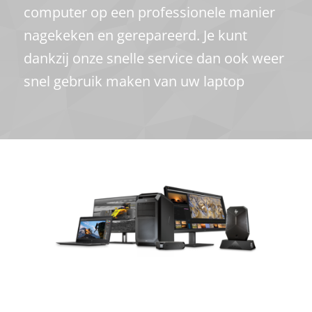
computer op een professionele manier
nagekeken en gerepareerd. Je kunt
dankzij onze snelle service dan ook weer
snel gebruik maken van uw laptop