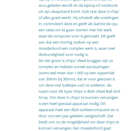
accu geladen wordt en de laptop of notebook
uit zijn slaapstand komt. Ook test deze ‘ic-chip’
of alles goed werkt. Hij schakelt alle voedingen
in, controleert deze en geeft als laatste de cpu
een zetje om te gaan starten met het werk
waar de computer voor is gemaakt. Dit geeft
aan dat een storing zoeken op een
moederbord een complex werk is, waar veel
deskundigheid voor nodig is.
De vier grote ‘ic-chips’ ofwel bruggen zijn zo
complex en hebben zoveel aansluitingen
(soms wel meer dan 1.000 op een oppervlak
van 30mm bij 30mm), dat er voor gekozen is
om deze met balletjes vast te solderen. de
naam voor dit type ‘chips’ is BGA ofwel Ball Grid
Array. Om deze ‘ic-chips’ te kunnen vervangen
is een heel speciaal apparaat nodig. Dit
apparaat heet een BGA-soldeercomputer en is
door ons een jaar geleden aangeschaft. Dat
biedt ons nu de mogelijkheid om deze chips te
kunnen vervangen. Een moederbord gaat