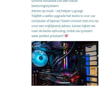
Schone installatie van een nieuw
besturingssysteem.
Advies op maat – wij helpen u graag!
Twijfelt u welke upgrade het beste is voor uw
computer of laptop? Neem
contact
met ons op
voor een vrijblijvend advies. Samen kijken we
naar de beste oplossing, zodat uw systeem
weer perfect presteert!