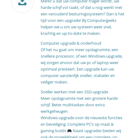
Merkt u dat uw computer trager wordt, uw
harde schijf vol raakt, of dat u nog werkt met
een verouderd besturingssysteem? Dan is het
tijd voor een upgrade! Bij Computergeeks
helpen we u om uw systeem weer snel,
krachtig en up-to-date te maken.
Computer upgrade & onderhoud
Of het nu gaat om meer opslagruimte, een
snellere processor, of een Windows-upgrade,
wij zorgen ervoor dat uw pc of
laptop
weer
optimaal presteert. Een upgrade kan uw
computer aanzienlijk sneller, stabieler en
veiliger maken.
Sneller werken met een SSD-upgrade
Meer opslagruimte met een grotere harde
schijf. Beter multitasken door extra
werkgeheugen
Windows-upgrade voor de nieuwste functies
en beveiliging. Complete PC’s op maat &
gaming builds
Naast upgrades bieden wij
ook de mogelijkheid om een complete, op