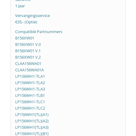
1 Jaar
Vervangingsservice
€35,- (Optie)
Compatible Partnummers
B156XW01
B156XW01 V.0
B156XW01 V.1
B156XW01 V.2
CLAA156WA01
CLAA156WA01A
LP156WH1-TLA1
LP156WH1-TLA2
LP156WH1-TLA3
LP156WH1-TLB1
LP156WH1-TLC1
LP156WH1-TLC2
LP156WH1(TL)(A1)
LP156WH1(TL)(A2)
LP156WH1(TL)(A3)
LP156WH1(TL)(B1)