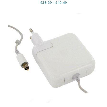
Prijsklasse:
€
38.99
-
€
42.49
€38.99
tot
€42.49