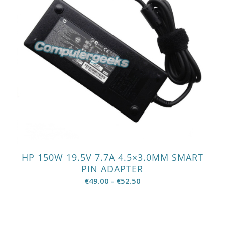
HP 150W 19.5V 7.7A 4.5×3.0MM SMART
PIN ADAPTER
Prijsklasse:
€
49.00
-
€
52.50
€49.00
tot
€52.50