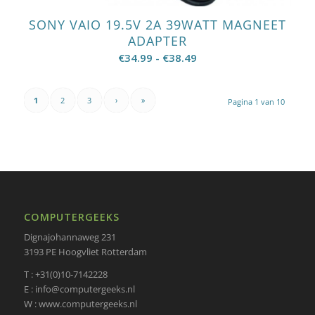
SONY VAIO 19.5V 2A 39WATT MAGNEET
ADAPTER
Prijsklasse:
€
34.99
-
€
38.49
€34.99
tot
1
2
3
›
»
Pagina 1 van 10
€38.49
COMPUTERGEEKS
Dignajohannaweg 231
3193 PE Hoogvliet Rotterdam
T : +31(0)10-7142228
E : info@computergeeks.nl
W : www.computergeeks.nl