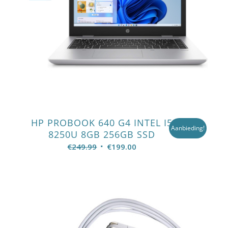
HP PROBOOK 640 G4 INTEL I5
Aanbieding!
8250U 8GB 256GB SSD
Oorspronkelijke
Huidige
€
249.99
€
199.00
prijs
prijs
was:
is:
€249.99.
€199.00.