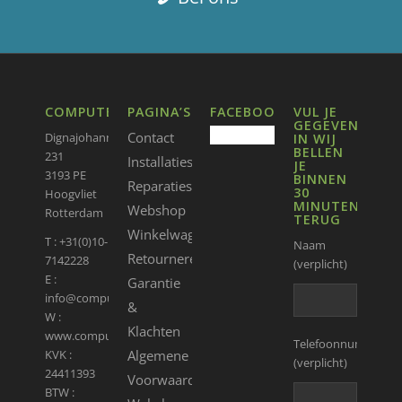
COMPUTERGEEKS
PAGINA’S
FACEBOOK
VUL JE
GEGEVENS
Contact
Dignajohannaweg
IN WIJ
BELLEN
231
Installaties
JE
3193 PE
BINNEN
Reparaties
30
Hoogvliet
MINUTEN
Webshop
Rotterdam
TERUG
Winkelwagen
T : +31(0)10-
Naam
Retourneren
7142228
(verplicht)
E :
Garantie
info@computergeeks.nl
&
W :
Klachten
www.computergeeks.nl
Telefoonnummer
Algemene
KVK :
(verplicht)
24411393
Voorwaarden
BTW :