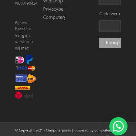
Webshop
NL001904246B13
Privacybeleid
Onderwerp
Computergeeks
Bij ons
betaalt u
veilig en
versturen
wij met:
© Copyright 2021 - Computergeeks | powered by
Computergeeks