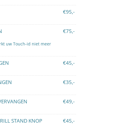
€95,-
N
€75,-
rkt uw Touch-id niet meer
NGEN
€45,-
NGEN
€35,-
VERVANGEN
€49,-
RILL STAND KNOP
€45,-