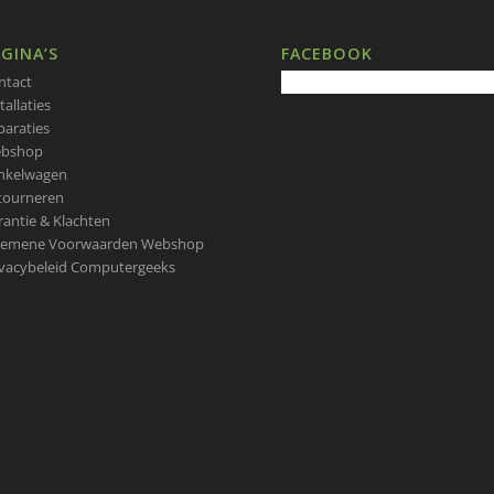
GINA’S
FACEBOOK
ntact
tallaties
paraties
bshop
nkelwagen
tourneren
rantie & Klachten
gemene Voorwaarden Webshop
ivacybeleid Computergeeks