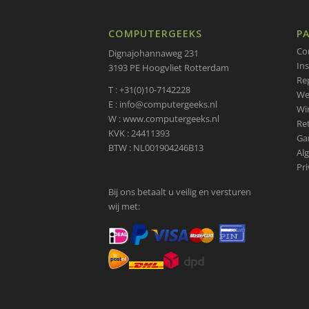
COMPUTERGEEKS
PA
Co
Dignajohannaweg 231
Ins
3193 PE Hoogvliet Rotterdam
Re
T : +31(0)10-7142228
We
E : info@computergeeks.nl
Wi
W : www.computergeeks.nl
Re
KVK : 24411393
Ga
BTW : NL001904246B13
Al
Pr
Bij ons betaalt u veilig en versturen
wij met: