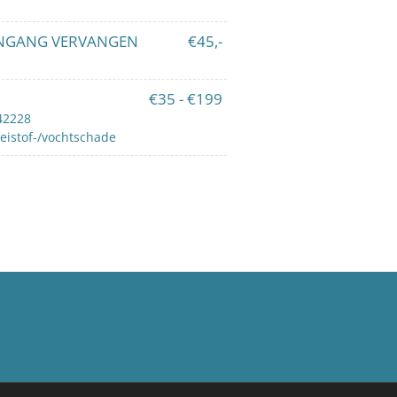
INGANG VERVANGEN
€45,-
€35 - €199
142228
oeistof-/vochtschade