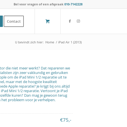
Bel voor vragen of een afspraak
010-7142228
Contact
U bevindt zich hier:
Home
/
iPad Air 1 (2013)
or die niet meer werkt? Dat repareren we
alisten zijn zeer vakkundig en gebruiken
pple om de iPad Mini 1/2 reparatie uit te
el, maar met de hoogste kwaliteit
de Apple reparatie? Je krijgt bij ons altijd
iPad Mini 1/2 reparatie. Vertoont je iPad
ezelfde kuren? Dan mag je gewoon terug
 het probleem voor je verhelpen.
€75,-