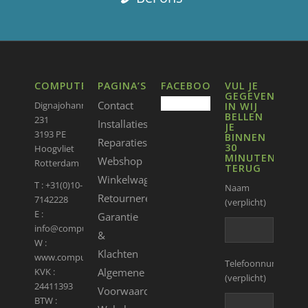
COMPUTERGEEKS
PAGINA’S
FACEBOOK
VUL JE
GEGEVENS
Contact
Dignajohannaweg
IN WIJ
BELLEN
231
Installaties
JE
3193 PE
BINNEN
Reparaties
30
Hoogvliet
MINUTEN
Webshop
Rotterdam
TERUG
Winkelwagen
T : +31(0)10-
Naam
Retourneren
7142228
(verplicht)
E :
Garantie
info@computergeeks.nl
&
W :
Klachten
www.computergeeks.nl
Telefoonnummer
Algemene
KVK :
(verplicht)
24411393
Voorwaarden
BTW :