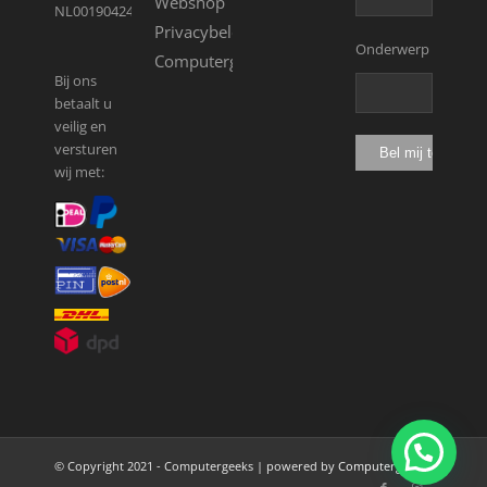
Webshop
NL001904246B13
Privacybeleid
Onderwerp
Computergeeks
Bij ons
betaalt u
veilig en
versturen
wij met:
© Copyright 2021 - Computergeeks | powered by
Computergeeks