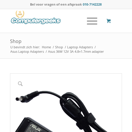
Bel voor vragen of een afspraak
010-7142228
Shop
U bevindt zich hier:
Home
/
Shop
/
Laptop Adapters
/
Asus Laptop Adapters
/
Asus 36W 12V 3A 4.8×1.7mm adapter