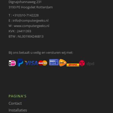
Dignajohannaweg 231
3193 PE Hoogvliet Rotterdam
T : +31(0)10-7142228
E : info@computergeeks.nl
W : www.computergeeks.nl
KVK : 24411393
BTW : NL001904246B13
Bij ons betaalt u veilig en versturen wij met:
PAGINA’S
Contact
Installaties