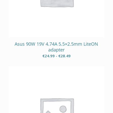
Asus 90W 19V 4.74A 5.5×2.5mm LiteON
adapter
Prijsklasse:
€
24.99
-
€
28.49
€24.99
tot
€28.49