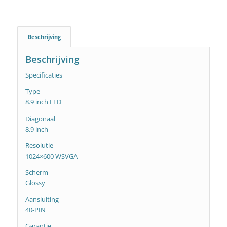
Beschrijving
Beschrijving
Specificaties
Type
8.9 inch LED
Diagonaal
8.9 inch
Resolutie
1024×600 WSVGA
Scherm
Glossy
Aansluiting
40-PIN
Garantie