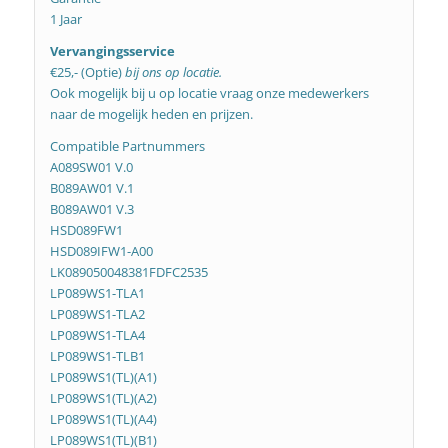
1 Jaar
Vervangingsservice
€25,- (Optie)
bij ons op locatie.
Ook mogelijk bij u op locatie vraag onze medewerkers
naar de mogelijk heden en prijzen.
Compatible Partnummers
A089SW01 V.0
B089AW01 V.1
B089AW01 V.3
HSD089FW1
HSD089IFW1-A00
LK089050048381FDFC2535
LP089WS1-TLA1
LP089WS1-TLA2
LP089WS1-TLA4
LP089WS1-TLB1
LP089WS1(TL)(A1)
LP089WS1(TL)(A2)
LP089WS1(TL)(A4)
LP089WS1(TL)(B1)