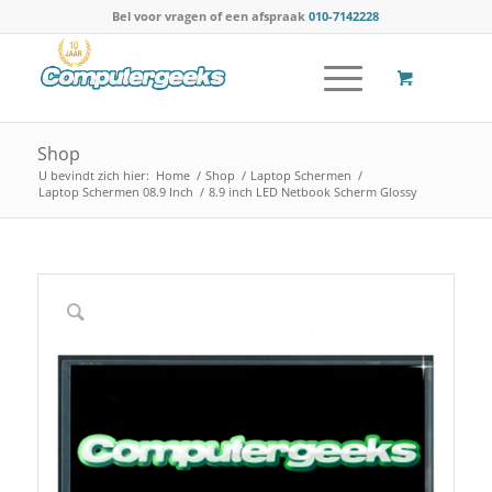
Bel voor vragen of een afspraak
010-7142228
Shop
U bevindt zich hier:
Home
/
Shop
/
Laptop Schermen
/
Laptop Schermen 08.9 Inch
/
8.9 inch LED Netbook Scherm Glossy